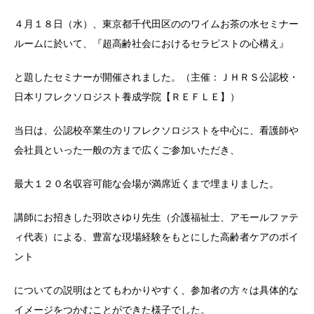
４月１８日（水）、東京都千代田区ののワイムお茶の水セミナー
ルームに於いて、『超高齢社会におけるセラピストの心構え』
と題したセミナーが開催されました。（主催：ＪＨＲＳ公認校・
日本リフレクソロジスト養成学院【ＲＥＦＬＥ】）
当日は、公認校卒業生のリフレクソロジストを中心に、看護師や
会社員といった一般の方まで広くご参加いただき、
最大１２０名収容可能な会場が満席近くまで埋まりました。
講師にお招きした羽吹さゆり先生（介護福祉士、アモールファテ
ィ代表）による、豊富な現場経験をもとにした高齢者ケアのポイ
ント
についての説明はとてもわかりやすく、参加者の方々は具体的な
イメージをつかむことができた様子でした。